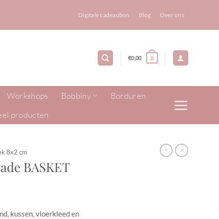
Digitale cadeaubon
Blog
Over ons
€
0,00
0
Workshops
Bobbiny
Borduren
eel producten
ek 8x2 cm
dmade BASKET
nd, kussen, vloerkleed en