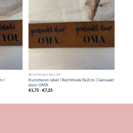
RECHTHOEK 8X2 CM
m |
Kunstleren label | Rechthoek 8x2cm | Gemaakt
door OMA
Prijsklasse:
€
1,75
-
€
7,25
€1,75
tot
€7,25