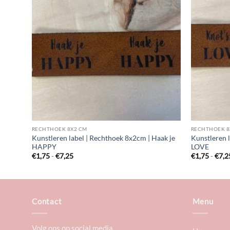
RECHTHOEK 8X2 CM
RECHTHOEK 8
Kunstleren label | Rechthoek 8x2cm | Haak je
Kunstleren 
HAPPY
LOVE
Prijsklasse:
€
1,75
-
€
7,25
€
1,75
-
€
7,2
€1,75
tot
€7,25
Contact
Menu
Volg ons op social media