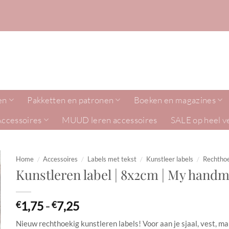
en
Pakketten en patronen
Boeken en magazines
Accessoires
MUUD leren accessoires
SALE op heel v
Home
/
Accessoires
/
Labels met tekst
/
Kunstleer labels
/
Rechtho
Kunstleren label | 8x2cm | My han
Prijsklasse:
1,75
-
7,25
€
€
€1,75
Nieuw rechthoekig kunstleren labels! Voor aan je sjaal, vest, ma
tot