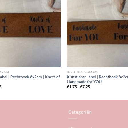
X2 CM
RECHTHOEK 8X2 CM
label | Rechthoek 8x2cm | Knots of
Kunstleren label | Rechthoek 8x2c
Handmade for YOU
Prijsklasse:
Prijsklasse:
5
€
1,75
-
€
7,25
€1,75
€1,75
tot
tot
€7,25
€7,25
Categoriën