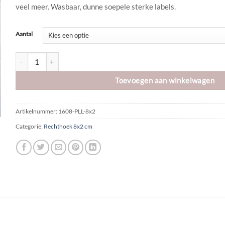
veel meer. Wasbaar, dunne soepele sterke labels.
€7,25
Aantal
Kunstleren label | 8x2cm | My handmade BASKET aantal
Toevoegen aan winkelwagen
Artikelnummer:
1608-PLL-8x2
Categorie:
Rechthoek 8x2 cm