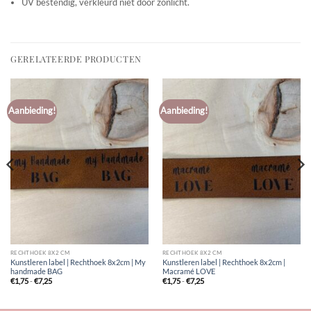
UV bestendig, verkleurd niet door zonlicht.
GERELATEERDE PRODUCTEN
Aanbieding!
Aanbieding!
RECHTHOEK 8X2 CM
RECHTHOEK 8X2 CM
Kunstleren label | Rechthoek 8x2cm | My
Kunstleren label | Rechthoek 8x2cm |
handmade BAG
Macramé LOVE
Prijsklasse:
Prijsklasse:
€
1,75
-
€
7,25
€
1,75
-
€
7,25
€1,75
€1,75
tot
tot
€7,25
€7,25