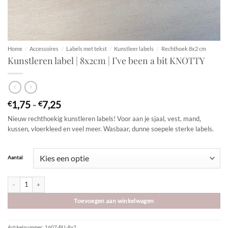
Home
/
Accessoires
/
Labels met tekst
/
Kunstleer labels
/
Rechthoek 8x2 cm
Kunstleren label | 8x2cm | I’ve been a bit KNOTTY
Prijsklasse:
1,75
-
7,25
€
€
€1,75
Nieuw rechthoekig kunstleren labels! Voor aan je sjaal, vest, mand,
tot
kussen, vloerkleed en veel meer. Wasbaar, dunne soepele sterke labels.
€7,25
Aantal
Kunstleren label | 8x2cm | I've been a bit KNOTTY aantal
Toevoegen aan winkelwagen
Artikelnummer:
1607-PLL-8x2