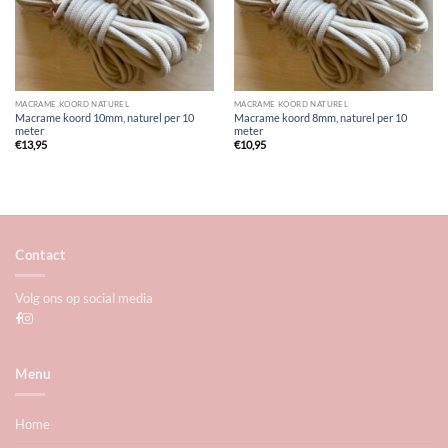
MACRAME KOORD NATUREL
MACRAME KOORD NATUREL
Macrame koord 10mm, naturel per 10
Macrame koord 8mm, naturel per 10
meter
meter
€
13,95
€
10,95
Contact
Volg ons op social media
Menu
Home