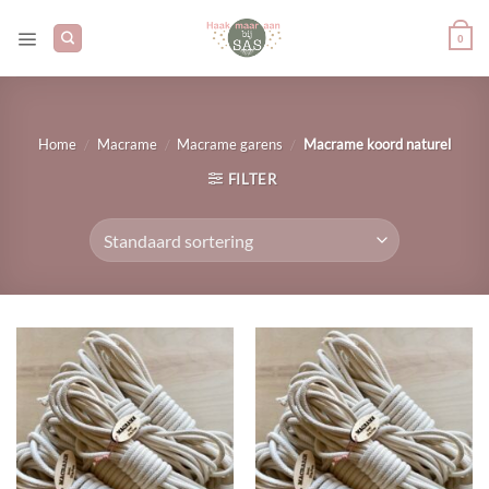
Ga
naar
0
inhoud
/
/
/
Home
Macrame
Macrame garens
Macrame koord naturel
FILTER