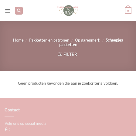
Ga
naar
0
inhoud
/
/
/
Home
Pakketten en patronen
Op garenmerk
Scheepjes
pakketten
FILTER
Geen producten gevonden die aan je zoekcriteria voldoen.
Contact
Volg ons op social media