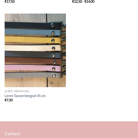
Prijsklasse:
€
17,50
€
12,50
-
€
14,00
€12,50
tot
€14,00
LEREN TASHENGSEL
Leren Tassen hengsel 45 cm
€
7,50
Contact