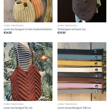
LEREN TASHENGSEL
LEREN TASHENGSEL
Leren tas hengsel xl met musketonhaken
Tashengsel set basic tas
€
14,50
€
19,50
LEREN TASHENGSEL
LEREN TASHENGSEL
Leren tas hengsel XL set
Leren tassenhengsel 100 cm