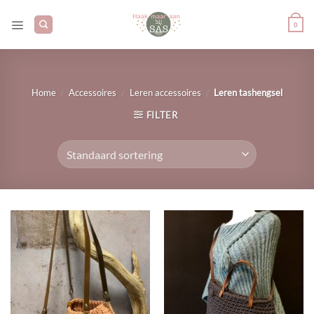
Ga
naar
0
inhoud
/
/
/
Home
Accessoires
Leren accessoires
Leren tashengsel
FILTER