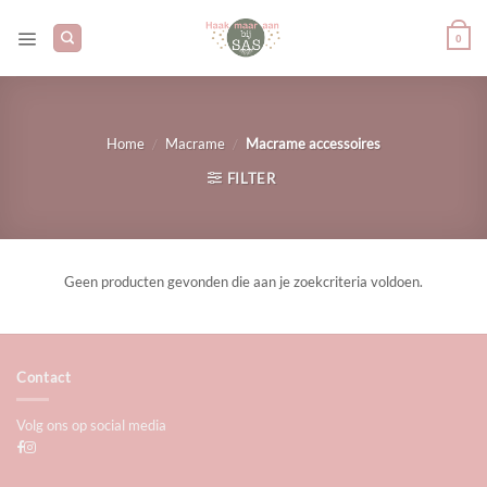
Ga
naar
0
inhoud
/
/
Home
Macrame
Macrame accessoires
FILTER
Geen producten gevonden die aan je zoekcriteria voldoen.
Contact
Volg ons op social media