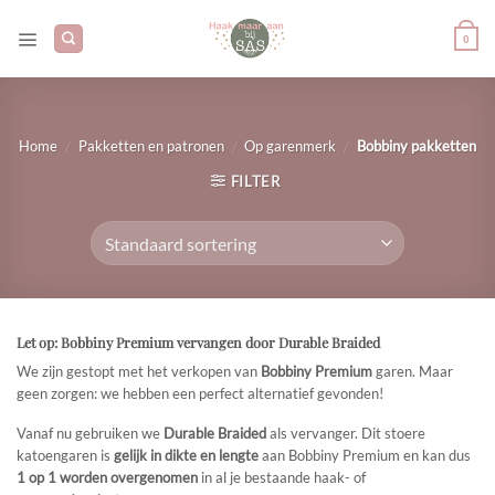
Ga
naar
0
inhoud
/
/
/
Home
Pakketten en patronen
Op garenmerk
Bobbiny pakketten
FILTER
Let op: Bobbiny Premium vervangen door Durable Braided
We zijn gestopt met het verkopen van
Bobbiny Premium
garen. Maar
geen zorgen: we hebben een perfect alternatief gevonden!
Vanaf nu gebruiken we
Durable Braided
als vervanger. Dit stoere
katoengaren is
gelijk in dikte en lengte
aan Bobbiny Premium en kan dus
1 op 1 worden overgenomen
in al je bestaande haak- of