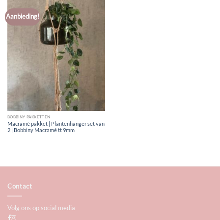
Aanbieding!
BOBBINY PAKKETTEN
Macramé pakket | Plantenhanger set van
2 | Bobbiny Macramé tt 9mm
Contact
Volg ons op social media