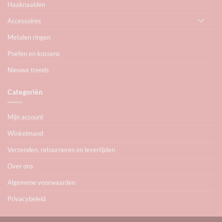
Haaknaalden
Accessoires
Metalen ringen
Poefen en kussens
Nieuwe trends
Categoriën
Mijn account
Winkelmand
Verzenden, retourneren en levertijden
Over ons
Algemene voorwaarden
Privacybeleid