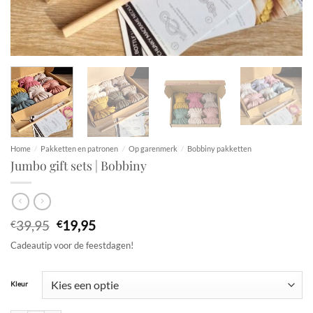
Home
/
Pakketten en patronen
/
Op garenmerk
/
Bobbiny pakketten
Jumbo gift sets | Bobbiny
Oorspronkelijke
Huidige
39,95
19,95
€
€
prijs
prijs
Cadeautip voor de feestdagen!
was:
is:
€39,95.
€19,95.
Kleur