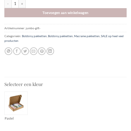
Jumbo gift sets | Bobbiny aantal
Toevoegen aan winkelwagen
Artikelnummer:
jumbo-gift-
Categorieën:
Bobbiny pakketten
,
Bobbiny pakketten
,
Macrame pakketten
,
SALE op heel veel
producten
Selecteer een kleur
Pastel