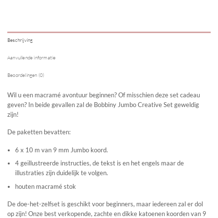
Beschrijving
Aanvullende informatie
Beoordelingen (0)
Wil u een macramé avontuur beginnen? Of misschien deze set cadeau
geven? In beide gevallen zal de Bobbiny Jumbo Creative Set geweldig
zijn!
De paketten bevatten:
6 x 10 m van 9 mm Jumbo koord.
4 geïllustreerde instructies, de tekst is en het engels maar de
illustraties zijn duidelijk te volgen.
houten macramé stok
De doe-het-zelfset is geschikt voor beginners, maar iedereen zal er dol
op zijn! Onze best verkopende, zachte en dikke katoenen koorden van 9