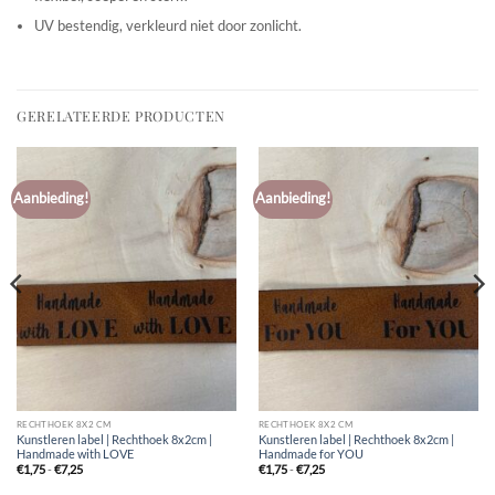
UV bestendig, verkleurd niet door zonlicht.
GERELATEERDE PRODUCTEN
Aanbieding!
Aanbieding!
RECHTHOEK 8X2 CM
RECHTHOEK 8X2 CM
Kunstleren label | Rechthoek 8x2cm |
Kunstleren label | Rechthoek 8x2cm |
Handmade with LOVE
Handmade for YOU
Prijsklasse:
Prijsklasse:
€
1,75
-
€
7,25
€
1,75
-
€
7,25
€1,75
€1,75
tot
tot