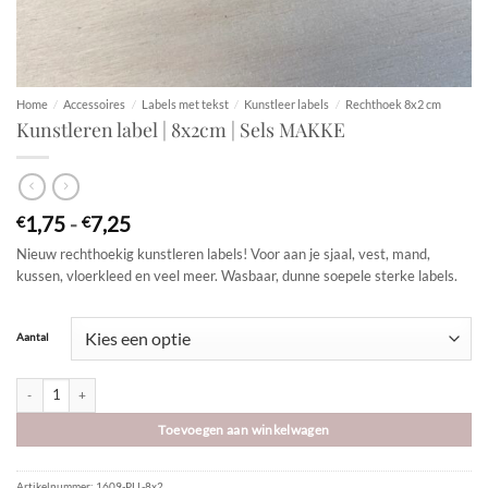
Home
/
Accessoires
/
Labels met tekst
/
Kunstleer labels
/
Rechthoek 8x2 cm
Kunstleren label | 8x2cm | Sels MAKKE
Prijsklasse:
1,75
-
7,25
€
€
€1,75
Nieuw rechthoekig kunstleren labels! Voor aan je sjaal, vest, mand,
tot
kussen, vloerkleed en veel meer. Wasbaar, dunne soepele sterke labels.
€7,25
Aantal
Kunstleren label | 8x2cm | Sels MAKKE aantal
Toevoegen aan winkelwagen
Artikelnummer:
1609-PLL-8x2