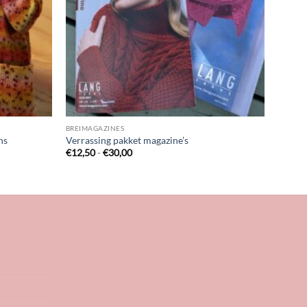
BREIMAGAZINES
ns
Verrassing pakket magazine’s
Prijsklasse:
€
12,50
-
€
30,00
€12,50
tot
€30,00