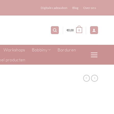
Digitale cadeaubon
Blog
Over ons
€
0,00
0
Workshops
Bobbiny
Borduren
eel producten