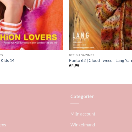
ES
BREIMAGAZINES
 Kids 14
Punto 62 | Cloud Tweed | Lang Yar
€
4,95
Categoriën
Mijn account
ens
Winkelmand