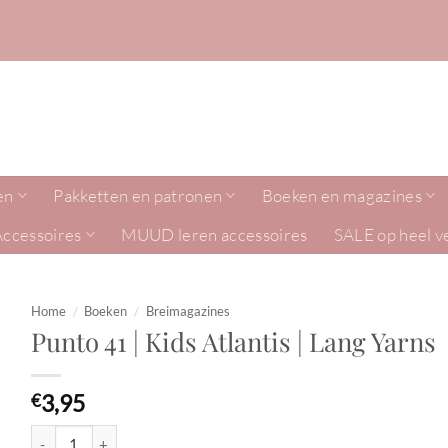
en
Pakketten en patronen
Boeken en magazines
Accessoires
MUUD leren accessoires
SALE op heel v
Home
/
Boeken
/
Breimagazines
Punto 41 | Kids Atlantis | Lang Yarns
3,95
€
Punto 41 | Kids Atlantis | Lang Yarns aantal