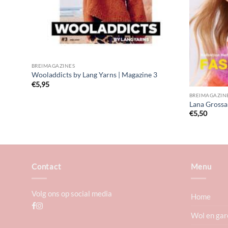
BREIMAGAZINES
Wooladdicts by Lang Yarns | Magazine 3
€
5,95
BREIMAGAZIN
ang
Lana Grossa
€
5,50
Contact
Menu
Volg ons op social media
Home
Wol en gar