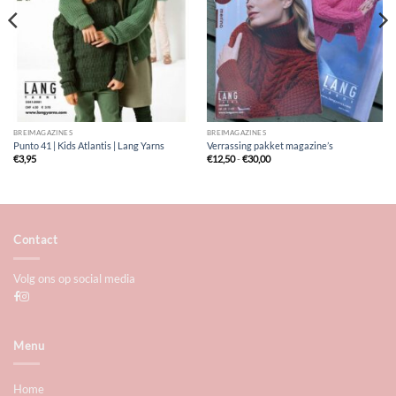
BREIMAGAZINES
BREIMAGAZINES
Punto 41 | Kids Atlantis | Lang Yarns
Verrassing pakket magazine’s
Prijsklasse:
€
3,95
€
12,50
-
€
30,00
€12,50
tot
€30,00
Contact
Volg ons op social media
Menu
Home