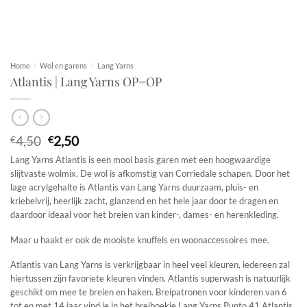
Home
/
Wol en garens
/
Lang Yarns
Atlantis | Lang Yarns OP=OP
Oorspronkelijke
Huidige
4,50
2,50
€
€
prijs
prijs
Lang Yarns Atlantis is een mooi basis garen met een hoogwaardige
was:
is:
slijtvaste wolmix. De wol is afkomstig van Corriedale schapen. Door het
€4,50.
€2,50.
lage acrylgehalte is Atlantis van Lang Yarns duurzaam, pluis- en
kriebelvrij, heerlijk zacht, glanzend en het hele jaar door te dragen en
daardoor ideaal voor het breien van kinder-, dames- en herenkleding.
Maar u haakt er ook de mooiste knuffels en woonaccessoires mee.
Atlantis van Lang Yarns is verkrijgbaar in heel veel kleuren, iedereen zal
hiertussen zijn favoriete kleuren vinden. Atlantis superwash is natuurlijk
geschikt om mee te breien en haken. Breipatronen voor kinderen van 6
tot en met 14 jaar vind je in het breiboekje Lang Yarns Punto 41 Atlantis.