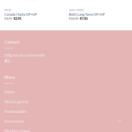
KATIA
LANG YARNS
Canada | Katia OP=OP
Bold | Lang Yarns OP=OP
Oorspronkelijke
Huidige
Oorspronkelijke
Huidige
€
3,95
€
2,95
€
10,95
€
7,50
prijs
prijs
prijs
prijs
was:
is:
was:
is:
€3,95.
€2,95.
€10,95.
€7,50.
Contact
Volg ons op social media
Menu
Home
Wol en garens
Haaknaalden
Accessoires
Metalen ringen