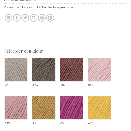
Categorieën:
Lang Yarns
,
SALE op heel veel producten
Selecteer een kleur
26
126
187
019
119
11
85
49