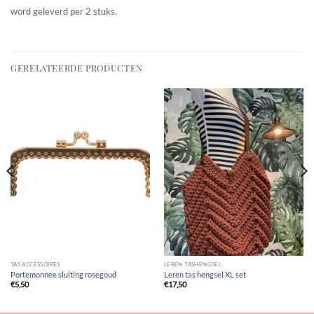
word geleverd per 2 stuks.
GERELATEERDE PRODUCTEN
TAS ACCESSOIRES
LEREN TASHENGSEL
Portemonnee sluiting rosegoud
Leren tas hengsel XL set
€
5,50
€
17,50