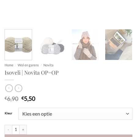
Home
/
Wol en garens
/
Novita
Isoveli | Novita OP=OP
Oorspronkelijke
Huidige
6,90
5,50
€
€
prijs
prijs
was:
is:
Kleur
€6,90.
€5,50.
Isoveli | Novita OP=OP aantal