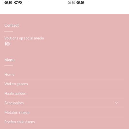
Prijsklasse:
Oorspronkelijke
Huidige
€
5,50
-
€
7,90
€
6,50
€
5,25
€5,50
prijs
prijs
tot
was:
is:
€7,90
€6,50.
€5,25.
Contact
Volg ons op social media
Menu
Home
Wol en garens
Haaknaalden
Accessoires
Metalen ringen
Poefen en kussens