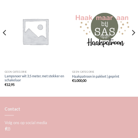
GEEN CATEGORIE
GEEN CATEGORIE
Lampsnoer wit 3,5 meter, met stekker en
Haakpatroon in pakket | geprint
schakelaar
€
1.000,00
€
12,95
Contact
Volg ons op social media