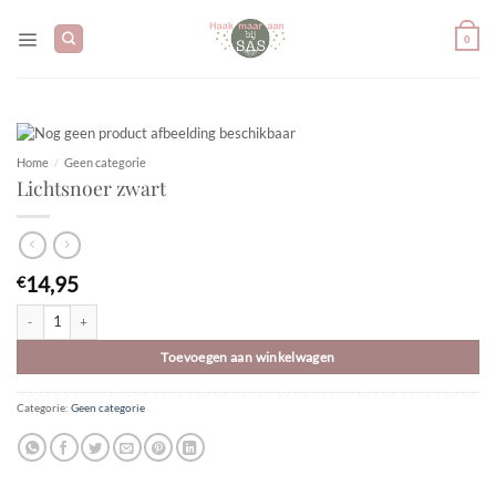
Ga
naar
0
inhoud
Home
/
Geen categorie
Lichtsnoer zwart
14,95
€
Lichtsnoer zwart aantal
Toevoegen aan winkelwagen
Categorie:
Geen categorie