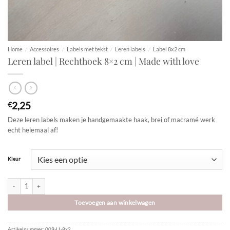
Home
/
Accessoires
/
Labels met tekst
/
Leren labels
/
Label 8x2 cm
Leren label | Rechthoek 8×2 cm | Made with love
2,25
€
Deze leren labels maken je handgemaakte haak, brei of macramé werk
echt helemaal af!
Kleur
Leren label | Rechthoek 8x2 cm | Made with love aantal
Toevoegen aan winkelwagen
Artikelnummer:
009-LL-8x2