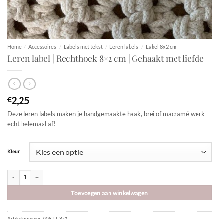
Home
/
Accessoires
/
Labels met tekst
/
Leren labels
/
Label 8x2 cm
Leren label | Rechthoek 8×2 cm | Gehaakt met liefde
2,25
€
Deze leren labels maken je handgemaakte haak, brei of macramé werk
echt helemaal af!
Kleur
Leren label | Rechthoek 8x2 cm | Gehaakt met liefde aantal
Toevoegen aan winkelwagen
Artikelnummer:
008-LL-8x2