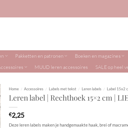
en
Pakketten en patronen
Boeken en magazines
Accessoires
MUUD leren accessoires
SALE op heel v
Home
/
Accessoires
/
Labels met tekst
/
Leren labels
/
Label 15x2 
Leren label | Rechthoek 15×2 cm | LI
2,25
€
Deze leren labels maken je handgemaakte haak, brei of macram