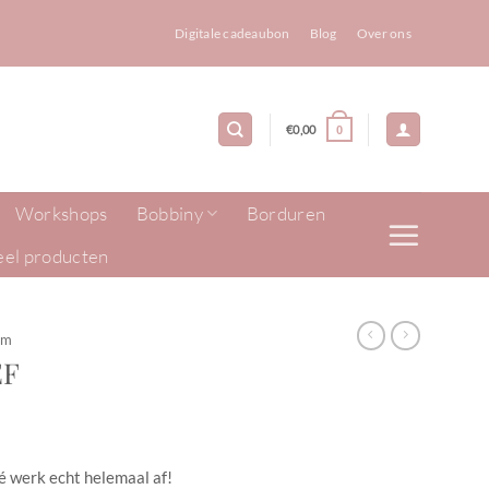
Digitale cadeaubon
Blog
Over ons
€
0,00
0
Workshops
Bobbiny
Borduren
eel producten
cm
EF
é werk echt helemaal af!