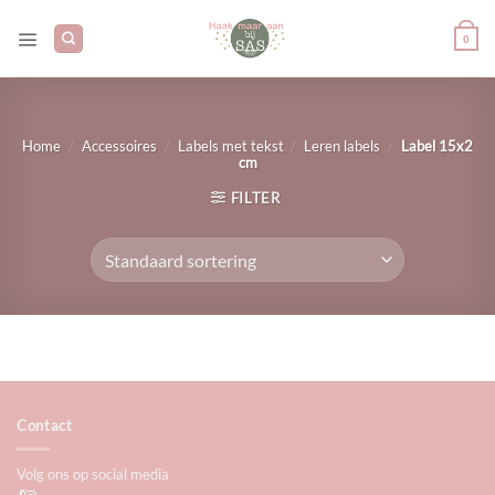
Ga
naar
0
inhoud
/
/
/
/
Home
Accessoires
Labels met tekst
Leren labels
Label 15x2
cm
FILTER
Contact
Volg ons op social media