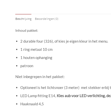
Beschrijving
Beoordelingen (0)
Inhoud pakket:
2 durable four (326), of kies je eigen kleur in het menu.
1 ring metaal 10 cm
1 houten ophanging
patroon
Niet inbegrepen in het pakket:
Optioneel is het lichtsnoer (3 meter) met stekker erbij t
LED Lamp fitting E14,
Kies aub voor LED verlichting, d
Haaknaald 4,5