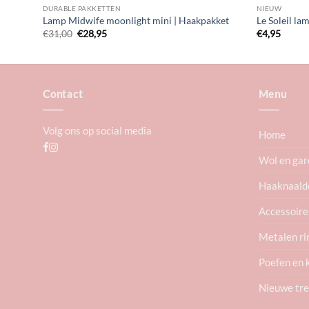
DURABLE PAKKETTEN
NIEUW
Lamp Midwife moonlight mini | Haakpakket
Le Soleil l
Oorspronkelijke
Huidige
€
31,00
€
28,95
€
4,95
prijs
prijs
was:
is:
€31,00.
€28,95.
Contact
Menu
Volg ons op social media
Home
Wol en gar
Haaknaald
Accessoire
Metalen ri
Poefen en 
Nieuwe tr