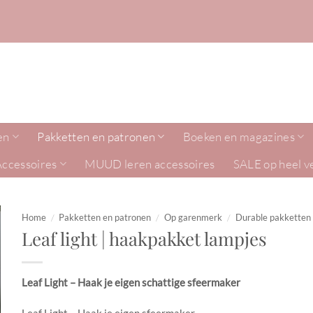
en
Pakketten en patronen
Boeken en magazines
Accessoires
MUUD leren accessoires
SALE op heel v
Home
/
Pakketten en patronen
/
Op garenmerk
/
Durable pakketten
Leaf light | haakpakket lampjes
Leaf Light – Haak je eigen schattige sfeermaker
Leaf Light – Haak je eigen sfeermaker