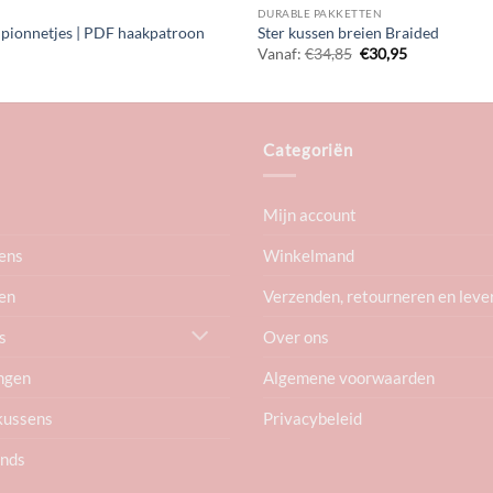
DURABLE PAKKETTEN
ampionnetjes | PDF haakpatroon
Ster kussen breien Braided
Oorspronkelijke
Huidige
Vanaf:
€
34,85
€
30,95
prijs
prijs
was:
is:
€34,85.
€30,95.
Categoriën
Mijn account
ens
Winkelmand
en
Verzenden, retourneren en leve
Over ons
s
Algemene voorwaarden
ngen
Privacybeleid
kussens
ends