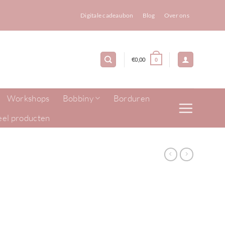
Digitale cadeaubon
Blog
Over ons
€
0,00
0
Workshops
Bobbiny
Borduren
eel producten