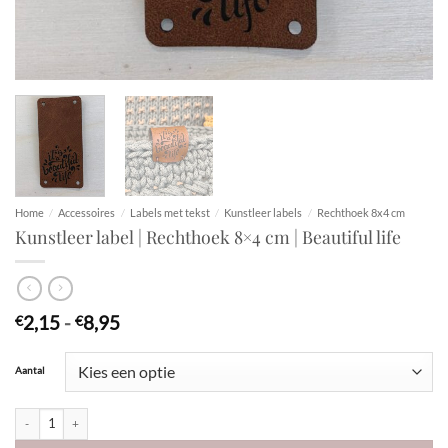
Home
/
Accessoires
/
Labels met tekst
/
Kunstleer labels
/
Rechthoek 8x4 cm
Kunstleer label | Rechthoek 8×4 cm | Beautiful life
Prijsklasse:
2,15
-
8,95
€
€
€2,15
tot
Aantal
€8,95
Kunstleer label | Rechthoek 8x4 cm | Beautiful life aantal