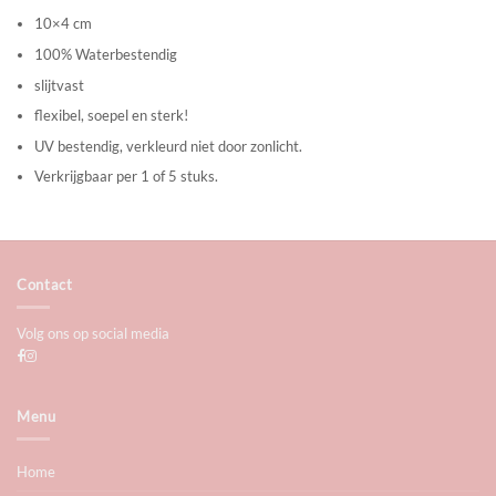
10×4 cm
100% Waterbestendig
slijtvast
flexibel, soepel en sterk!
UV bestendig, verkleurd niet door zonlicht.
Verkrijgbaar per 1 of 5 stuks.
Contact
Volg ons op social media
Menu
Home