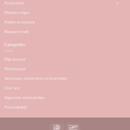
Accessoires
Metalen ringen
Poefen en kussens
Nieuwe trends
Categoriën
Mijn account
Winkelmand
Verzenden, retourneren en levertijden
Over ons
Algemene voorwaarden
Privacybeleid
IDeal
Bancontact