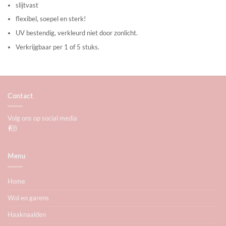
slijtvast
flexibel, soepel en sterk!
UV bestendig, verkleurd niet door zonlicht.
Verkrijgbaar per 1 of 5 stuks.
Contact
Volg ons op social media
Menu
Home
Wol en garens
Haaknaalden