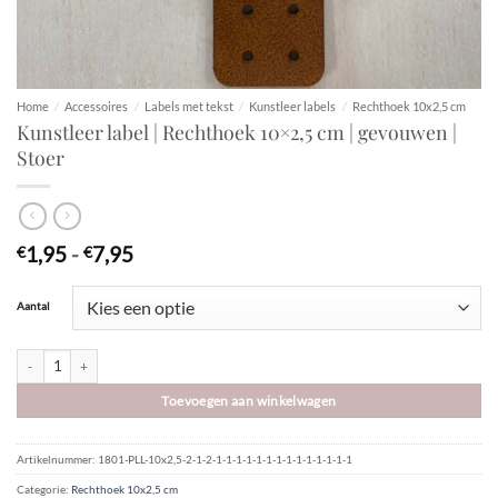
Home
/
Accessoires
/
Labels met tekst
/
Kunstleer labels
/
Rechthoek 10x2,5 cm
Kunstleer label | Rechthoek 10×2,5 cm | gevouwen |
Stoer
Prijsklasse:
1,95
-
7,95
€
€
€1,95
tot
Aantal
€7,95
Kunstleer label | Rechthoek 10x2,5 cm | gevouwen | Stoer aantal
Toevoegen aan winkelwagen
Artikelnummer:
1801-PLL-10x2,5-2-1-2-1-1-1-1-1-1-1-1-1-1-1-1-1-1
Categorie:
Rechthoek 10x2,5 cm