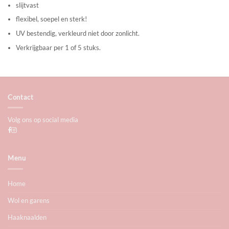
slijtvast
flexibel, soepel en sterk!
UV bestendig, verkleurd niet door zonlicht.
Verkrijgbaar per 1 of 5 stuks.
Contact
Volg ons op social media
Menu
Home
Wol en garens
Haaknaalden