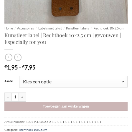
Home
/
Accessoires
/
Labels met tekst
/
Kunstleer labels
/
Rechthoek 10x2,5 cm
Kunstleer label | Rechthoek 10×2,5 cm | gevouwen |
Especially for you
Prijsklasse:
1,95
-
7,95
€
€
€1,95
tot
Aantal
€7,95
Kunstleer label | Rechthoek 10x2,5 cm | gevouwen | Especially for you aantal
Toevoegen aan winkelwagen
Artikelnummer:
1801-PLL-10x2,5-2-1-2-1-1-1-1-1-1-1-1-1-1-1-1-1-1-1-1-1
Categorie:
Rechthoek 10x2,5 cm