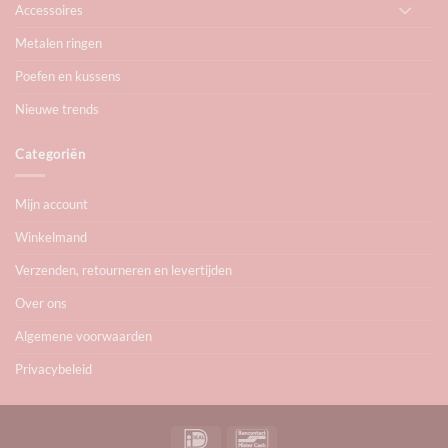
Accessoires
Metalen ringen
Poefen en kussens
Nieuwe trends
Categoriën
Mijn account
Winkelmand
Verzenden, retourneren en levertijden
Over ons
Algemene voorwaarden
Privacybeleid
IDeal
Bancontact