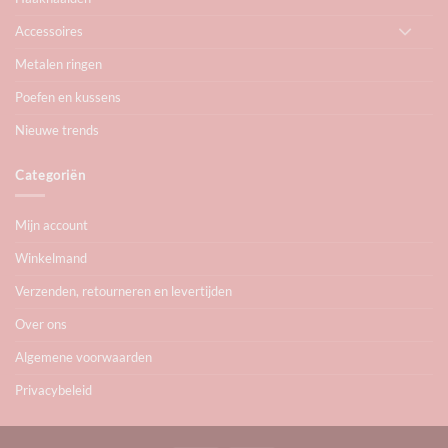
Accessoires
Metalen ringen
Poefen en kussens
Nieuwe trends
Categoriën
Mijn account
Winkelmand
Verzenden, retourneren en levertijden
Over ons
Algemene voorwaarden
Privacybeleid