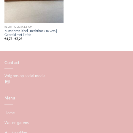
RECHTHOEK 5X1,5 CM
Kunstleren label | Rechthoek 8x2cm |
Gebreid met liefde
Prijsklasse:
€
1,75
-
€
7,25
€1,75
tot
€7,25
Contact
Volg ons op social media
Menu
Home
Wol en garens
Haaknaalden