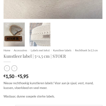
Home
/
Accessoires
/
Labels met tekst
/
Kunstleer labels
/
Rechthoek 5x1,5 cm
Kunstleer label | 5×1,5 cm | STOER
Prijsklasse:
1,50
-
5,95
€
€
€1,50
Nieuw rechthoekig kunstleren labels! Voor aan je sjaal, vest, mand,
tot
kussen, vloerkleed en veel meer.
€5,95
Wasbaar, dunne soepele sterke labels.