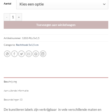
Aantal
Kunstleer label | 5x1,5 cm | STOER aantal
Toevoegen aan winkelwagen
Artikelnummer:
1202-PLL-5x1,5
Categorie:
Rechthoek 5x1,5 cm
Beschrijving
Aanvullende informatie
Beoordelingen (0)
De kunstleren labels zijn verkrijgbaar in vele verschillende maten en