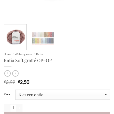
Home
/
Wol en garens
/
Katia
Katia Soft gratté OP=OP
Oorspronkelijke
Huidige
3,99
2,50
€
€
prijs
prijs
was:
is:
Kleur
€3,99.
€2,50.
Katia Soft gratté OP=OP aantal