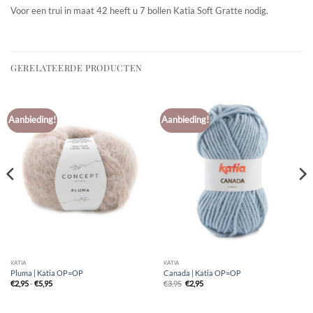
Voor een trui in maat 42 heeft u 7 bollen Katia Soft Gratte nodig.
GERELATEERDE PRODUCTEN
Aanbieding!
Aanbieding!
KATIA
KATIA
Pluma | Katia OP=OP
Canada | Katia OP=OP
Prijsklasse:
Oorspronkelijke
Huidige
€
2,95
-
€
5,95
€
3,95
€
2,95
€2,95
prijs
prijs
tot
was:
is:
€5,95
€3,95.
€2,95.