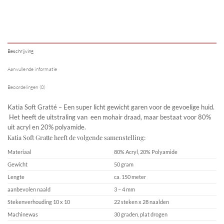
Beschrijving
Aanvullende informatie
Beoordelingen (0)
Katia Soft Gratté – Een super licht gewicht garen voor de gevoelige huid.
Het heeft de uitstraling van een mohair draad, maar bestaat voor 80%
uit acryl en 20% polyamide.
Katia Soft Gratte heeft de volgende samenstelling:
Materiaal
80% Acryl, 20% Polyamide
Gewicht
50 gram
Lengte
ca. 150 meter
aanbevolen naald
3 – 4 mm
Stekenverhouding 10 x 10
22 steken x 28 naalden
Machinewas
30 graden, plat drogen