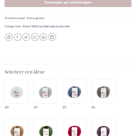
Toevoegen aan winkelwagen
Artikelnummer:
Katia-sgratte
Categorieën:
Katia
,
SALE op heel veel producten
Selecteer een kleur
60
64
65
66