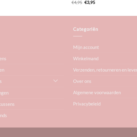
Oorspronkelijke
Huidige
€
4,95
€
3,95
prijs
prijs
was:
is:
€4,95.
€3,95.
Categoriën
Mijn account
ens
Winkelmand
en
Verzenden, retourneren en leve
Over ons
s
Algemene voorwaarden
ngen
Privacybeleid
kussens
ends