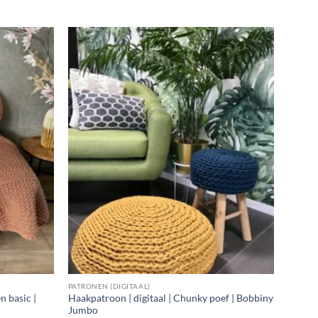
PATRONEN (DIGITAAL)
n basic |
Haakpatroon | digitaal | Chunky poef | Bobbiny
Jumbo