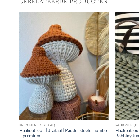
GERELATEERDE PRODUCTEN
PATRONEN (DIGITAAL)
PATRONEN (DI
Haakpatroon | digitaal | Paddenstoelen jumbo
Haakpatroon 
– premium
Bobbiny Ju