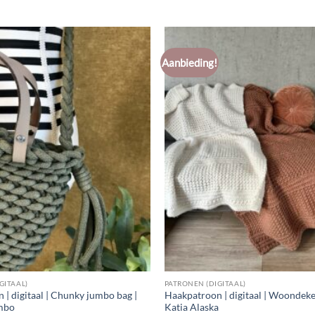
Aanbieding!
GITAAL)
PATRONEN (DIGITAAL)
| digitaal | Chunky jumbo bag |
Haakpatroon | digitaal | Woondeke
mbo
Katia Alaska