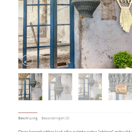
Beschrijving
Beoordelingen (0)
Deze kroonluchter laat elke ruimte extra “shinen”, gehaakt