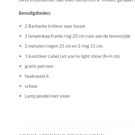
Benodigdheden:
2 Barbante in kleur naar keuze
1 lampenkap frame ring 20 cm voor aan de bovenzijde
2 metalen ringen 35 cm en 1 ring 15 cm.
1 kunstleer Label Let you’re light shine (8×4 cm)
gratis patroon
haaknaald 6
schaar
Lamp pendel met snoer