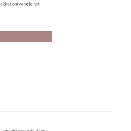
pakket ontvang je het
i soepel tussen de ringen.