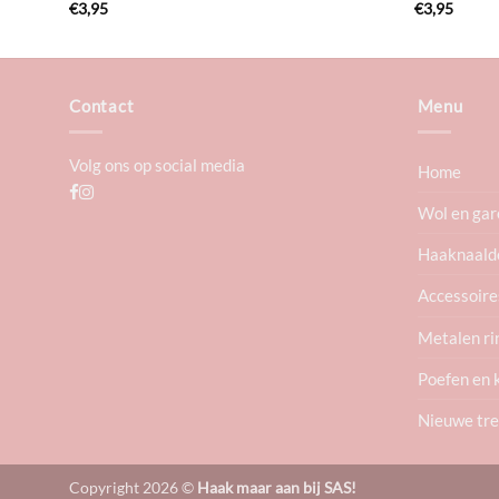
€
3,95
€
3,95
Contact
Menu
Volg ons op social media
Home
Wol en gar
Haaknaald
Accessoire
Metalen ri
Poefen en 
Nieuwe tr
Copyright 2026 ©
Haak maar aan bij SAS!