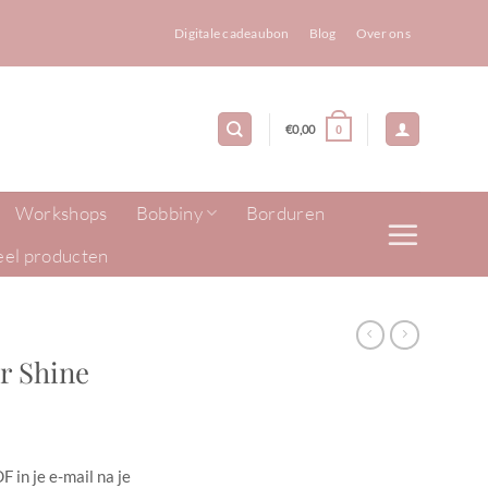
Digitale cadeaubon
Blog
Over ons
€
0,00
0
Workshops
Bobbiny
Borduren
eel producten
er Shine
 in je e-mail na je