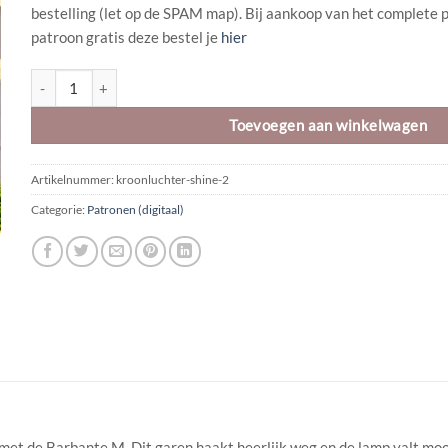
bestelling (let op de SPAM map). Bij aankoop van het complete 
patroon gratis deze bestel je
hier
Haakpatroon | digitaal | Kroonluchter Shine aantal
Toevoegen aan winkelwagen
Artikelnummer:
kroonluchter-shine-2
Categorie:
Patronen (digitaal)
 met de Barbante M. Dit garen haakt heerlijk weg en de lamp valt moo