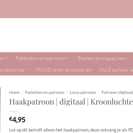
en
Pakketten en patronen
Boeken en magazines
Accessoires
MUUD leren accessoires
SALE op heel v
Home
/
Pakketten en patronen
/
Losse patronen
/
Patronen (digitaal)
Haakpatroon | digitaal | Kroonlucht
4,95
€
Let op dit betreft alleen het haakpatroon, deze ontvang je als PDF