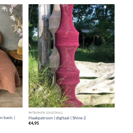
PATRONEN (DIGITAAL)
n basic |
Haakpatroon | digitaal | Shine 2
€
4,95