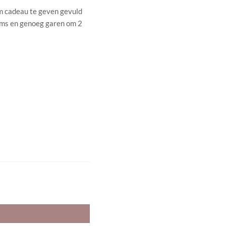
m cadeau te geven gevuld
ems en genoeg garen om 2
al