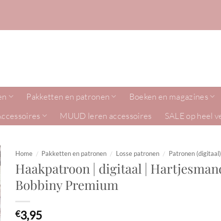
en
Pakketten en patronen
Boeken en magazines
Accessoires
MUUD leren accessoires
SALE op heel v
Home
/
Pakketten en patronen
/
Losse patronen
/
Patronen (digitaal)
Haakpatroon | digitaal | Hartjesmand
Bobbiny Premium
3,95
€