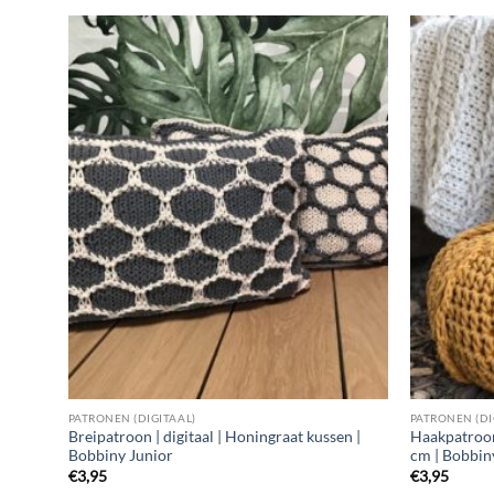
PATRONEN (DIGITAAL)
PATRONEN (DI
Breipatroon | digitaal | Honingraat kussen |
Haakpatroon 
Bobbiny Junior
cm | Bobbi
€
3,95
€
3,95