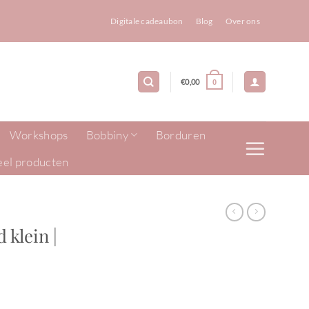
Digitale cadeaubon
Blog
Over ons
€
0,00
0
Workshops
Bobbiny
Borduren
eel producten
 klein |