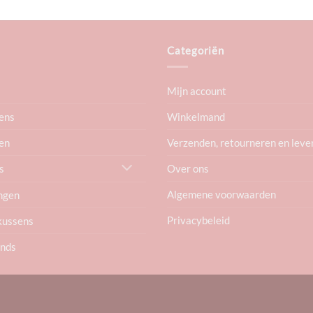
was:
is:
€4,95.
€3,95.
Categoriën
Mijn account
ens
Winkelmand
en
Verzenden, retourneren en leve
Over ons
s
Algemene voorwaarden
ngen
Privacybeleid
kussens
ends