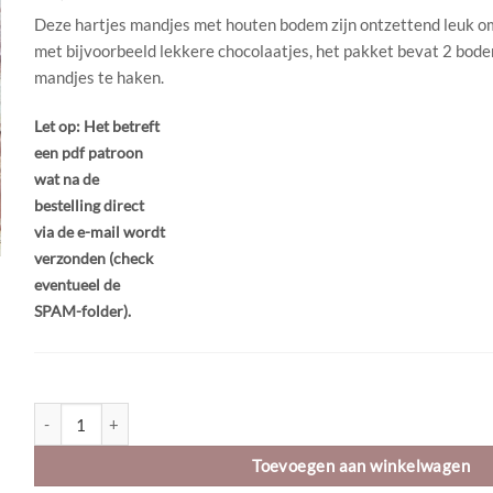
Deze hartjes mandjes met houten bodem zijn ontzettend leuk o
met bijvoorbeeld lekkere chocolaatjes, het pakket bevat 2 bod
mandjes te haken.
Let op: Het betreft
een pdf patroon
wat na de
bestelling direct
via de e-mail wordt
verzonden (check
eventueel de
SPAM-folder).
Haakpatroon | digitaal | Hartjesmand klein | Bobbiny Premium aant
Toevoegen aan winkelwagen