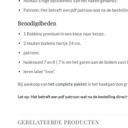
Niveau: Enige basiskennis van het haken gewenst;
Patroon: Het betreft een pdf patroon wat na de bestellin
Benodigdheden
1 Bobbiny premium in een kleur naar keuze.
2 houten bodems hartje 24 cm.
patroon;
haaknaald 7 en 8 ( 7 is om het garen aan de bodem vast t
leren label “love”.
Bij aankoop van
het complete pakket
is het haakpatroon gr
Let op: Het betreft een pdf patroon wat na de bestelling direc
GERELATEERDE PRODUCTEN