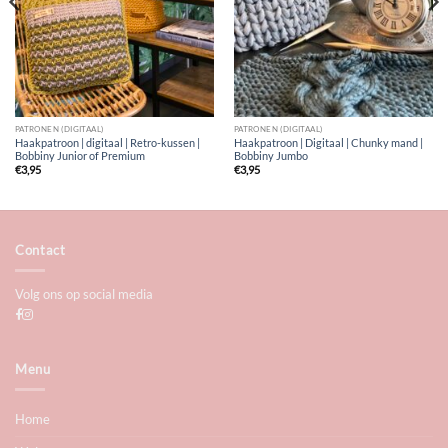
PATRONEN (DIGITAAL)
PATRONEN (DIGITAAL)
Haakpatroon | digitaal | Retro-kussen |
Haakpatroon | Digitaal | Chunky mand |
Bobbiny Junior of Premium
Bobbiny Jumbo
€
3,95
€
3,95
Contact
Volg ons op social media
Menu
Home