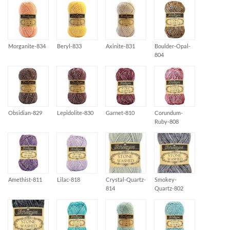
Morganite-834
Beryl-833
Axinite-831
Boulder-Opal-
804
Obsidian-829
Lepidolite-830
Garnet-810
Corundum-
Ruby-808
Amethist-811
Lilac-818
Crystal-Quartz-
Smokey-
814
Quartz-802