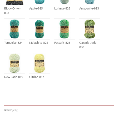
Black-Onyx-
Agate-815
Larimar-828
Amazonite-813
803
Turquoise-824
Malachite-825
Fosterit-826
Canada-Jade-
806
New-Jade-819
Citrine-817
Beschrijving