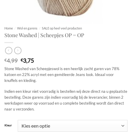
Home
/
Wol en garens
/
SALE op heel veel producten
Stone Washed | Scheepjes OP = OP
Oorspronkelijke
Huidige
4,99
3,75
€
€
prijs
prijs
Stone Washed van Scheepjeswol is een heerlijk zacht garen van 78%
was:
is:
katoen en 22% acryl met een gemêleerde Jeans look. Ideaal voor
€4,99.
€3,75.
knuffels en kleding.
Indien een kleur niet voorradig is bestellen wij deze direct na u geplaatste
bestelling. Deze garens zijn indien voorradig bij de leverancier, binnen 2
werkdagen weer op voorraad en u complete bestelling wordt dan direct
naar u verzonden.
Kleur