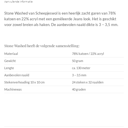
Aanvullende informatie
Stone Washed van Scheepjeswol is een heerlijk zacht garen van 78%
katoen en 22% acryl met een gemêleerde Jeans look. Het is geschikt
voor zowel breien als haken. De aanbevolen naald dikte is 3 – 3,5 mm.
Stone Washed heeft de volgende samenstelling:
Materiaal
78% katoen / 22% acryl
Gewicht
50 gram
Lengte
ca. 130 meter
Aanbevolen naald
3 – 3,5 mm
Stekenverhouding 10 x 10 cm
24 steken x 32 naalden
Machinewas
40 graden