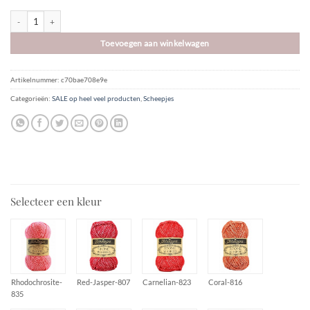
Stone Washed | Scheepjes OP = OP aantal
Toevoegen aan winkelwagen
Artikelnummer:
c70bae708e9e
Categorieën:
SALE op heel veel producten
,
Scheepjes
Selecteer een kleur
Rhodochrosite-
Red-Jasper-807
Carnelian-823
Coral-816
835