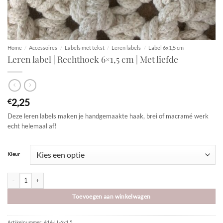
Home
/
Accessoires
/
Labels met tekst
/
Leren labels
/
Label 6x1,5 cm
Leren label | Rechthoek 6×1,5 cm | Met liefde
2,25
€
Deze leren labels maken je handgemaakte haak, brei of macramé werk
echt helemaal af!
Kleur
Leren label | Rechthoek 6x1,5 cm | Met liefde aantal
Toevoegen aan winkelwagen
Artikelnummer:
414-LL-6x1,5