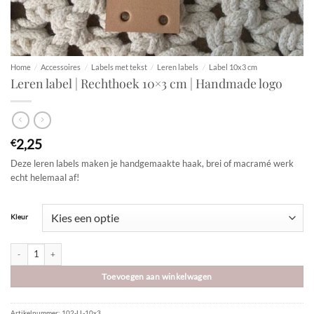
Home
/
Accessoires
/
Labels met tekst
/
Leren labels
/
Label 10x3 cm
Leren label | Rechthoek 10×3 cm | Handmade logo
2,25
€
Deze leren labels maken je handgemaakte haak, brei of macramé werk
echt helemaal af!
Kleur
Leren label | Rechthoek 10x3 cm | Handmade logo aantal
Toevoegen aan winkelwagen
Artikelnummer:
102-LL-10x3