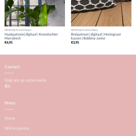
PATRONEN (DIGITAAL)
PATRONEN (DIGITAAL)
Haakpatroon| digitaal | Kroonluchter
Breipatroon | digitaal | Honingraat
Marrakech
kussen | Bobbiny Junior
€
4,95
€
3,95
Contact
Volg ons op social media
Menu
Home
Wol en garens