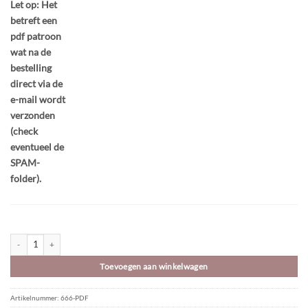
Let op: Het
betreft een
pdf patroon
wat na de
bestelling
direct via de
e-mail wordt
verzonden
(check
eventueel de
SPAM-
folder).
Haakpatroon | digitaal | Jakobsladder poef 60 cm | Bobbiny Premium aantal
Toevoegen aan winkelwagen
Artikelnummer:
666-PDF