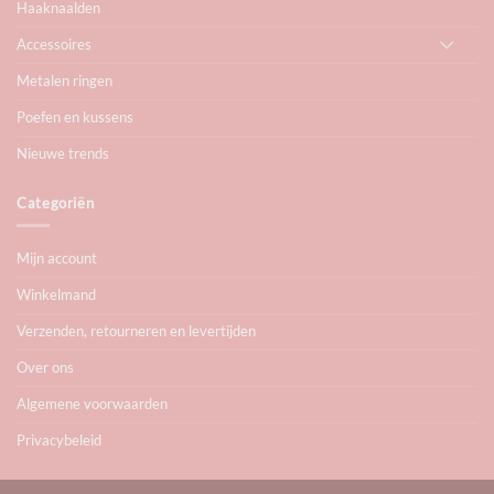
Haaknaalden
Accessoires
Metalen ringen
Poefen en kussens
Nieuwe trends
Categoriën
Mijn account
Winkelmand
Verzenden, retourneren en levertijden
Over ons
Algemene voorwaarden
Privacybeleid