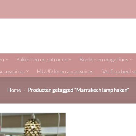
en
Pakketten en patronen
Boeken en magazines
Accessoires
MUUD leren accessoires
SALE op heel v
Home
/
Producten getagged “Marrakech lamp haken”
!