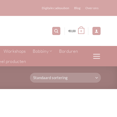
Digitale cadeaubon
Blog
Over ons
€
0,00
0
Workshops
Bobbiny
Borduren
eel producten