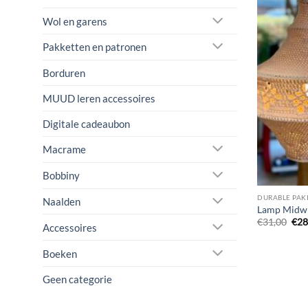
Wol en garens
Pakketten en patronen
Borduren
MUUD leren accessoires
Digitale cadeaubon
Macrame
Bobbiny
DURABLE PAK
Naalden
Lamp Midwi
Oor
€
31,00
€
28
Accessoires
prij
was
€31
Boeken
Geen categorie