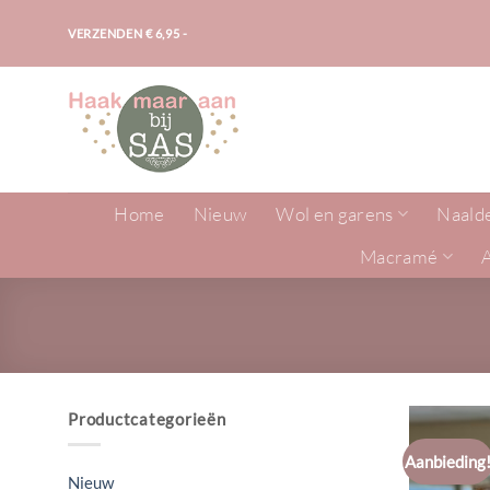
Ga
VERZENDEN € 6,95 -
naar
inhoud
Home
Nieuw
Wol en garens
Naald
Macramé
Productcategorieën
Aanbieding
Nieuw