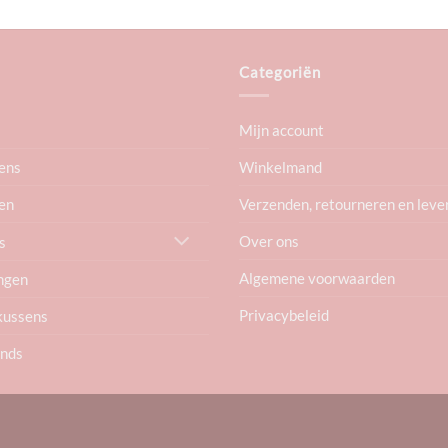
Categoriën
Mijn account
ens
Winkelmand
en
Verzenden, retourneren en leve
Over ons
s
Algemene voorwaarden
ngen
Privacybeleid
kussens
ends