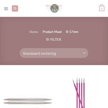
Ga
naar
0
inhoud
/
/
Home
Product Maat
R-17mm
FILTER