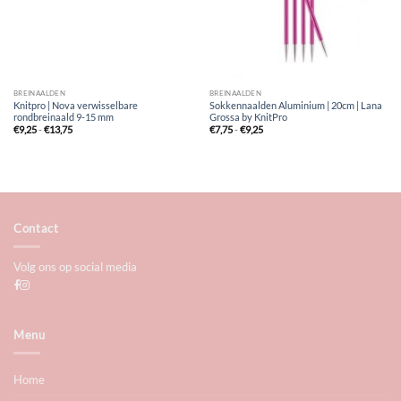
BREINAALDEN
BREINAALDEN
Knitpro | Nova verwisselbare
Sokkennaalden Aluminium | 20cm | Lana
rondbreinaald 9-15 mm
Grossa by KnitPro
Prijsklasse:
Prijsklasse:
€
9,25
-
€
13,75
€
7,75
-
€
9,25
€9,25
€7,75
tot
tot
€13,75
€9,25
Contact
Volg ons op social media
Menu
Home