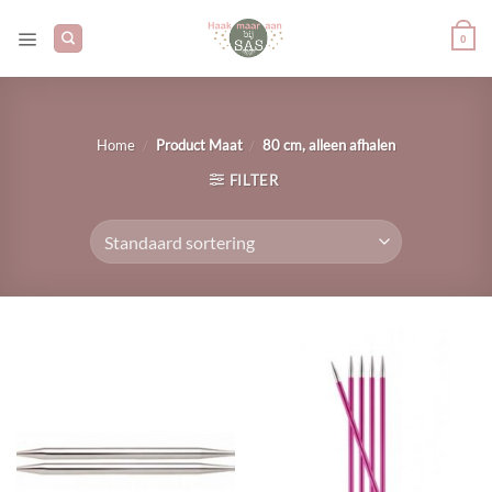
Ga
naar
0
inhoud
/
/
Home
Product Maat
80 cm, alleen afhalen
FILTER