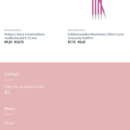
BREINAALDEN
BREINAALDEN
Knitpro | Nova verwisselbare
Sokkennaalden Aluminium | 20cm | Lana
rondbreinaald 9-15 mm
Grossa by KnitPro
Prijsklasse:
Prijsklasse:
€
9,25
-
€
13,75
€
7,75
-
€
9,25
€9,25
€7,75
tot
tot
€13,75
€9,25
Contact
Volg ons op social media
Menu
Home