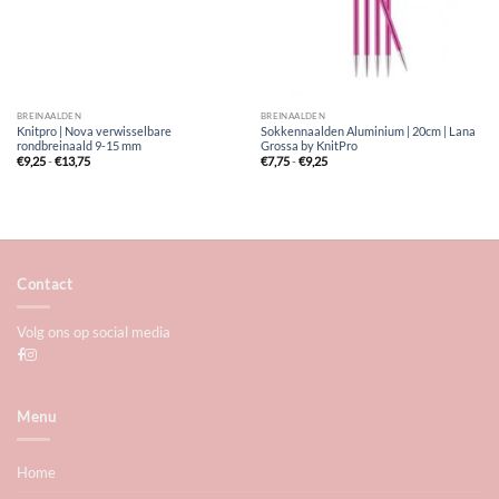
BREINAALDEN
BREINAALDEN
Knitpro | Nova verwisselbare
Sokkennaalden Aluminium | 20cm | Lana
rondbreinaald 9-15 mm
Grossa by KnitPro
Prijsklasse:
Prijsklasse:
€
9,25
-
€
13,75
€
7,75
-
€
9,25
€9,25
€7,75
tot
tot
€13,75
€9,25
Contact
Volg ons op social media
Menu
Home