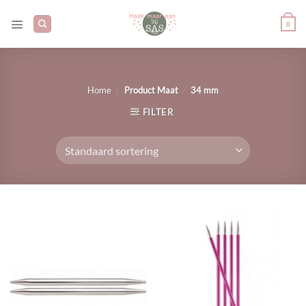
Ga
naar
0
inhoud
/
/
Home
Product Maat
34 mm
FILTER