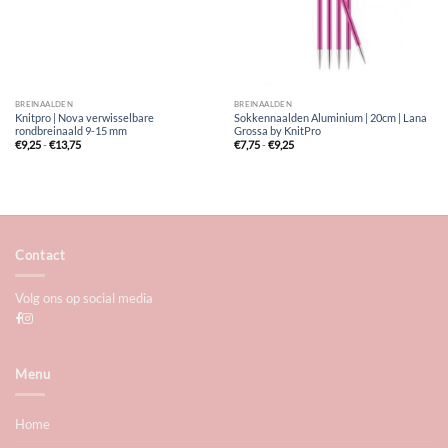
BREINAALDEN
BREINAALDEN
Knitpro | Nova verwisselbare
Sokkennaalden Aluminium | 20cm | Lana
rondbreinaald 9-15 mm
Grossa by KnitPro
Prijsklasse:
Prijsklasse:
€
9,25
-
€
13,75
€
7,75
-
€
9,25
€9,25
€7,75
tot
tot
€13,75
€9,25
Contact
Volg ons op social media
Menu
Home