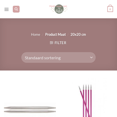
Ga
naar
0
inhoud
/
/
Home
Product Maat
20x20 cm
FILTER