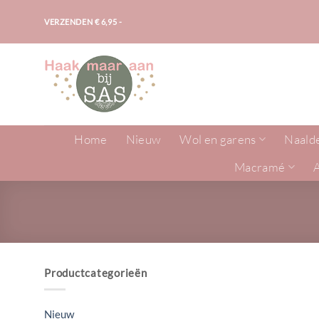
Ga
VERZENDEN € 6,95 -
naar
inhoud
Home
Nieuw
Wol en garens
Naald
Macramé
Productcategorieën
Nieuw