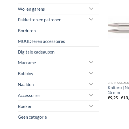
Wol en garens
Pakketten en patronen
Borduren
MUUD leren accessoires
Digitale cadeaubon
Macrame
Bobbiny
BREINAALDE
Naalden
Knitpro | N
15 mm
Accessoires
€
9,25
-
€
13
Boeken
Geen categorie