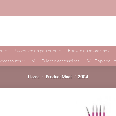
en
Pakketten en patronen
Boeken en magazines
Accessoires
MUUD leren accessoires
SALE op heel v
Home
/
Product Maat
/
2004