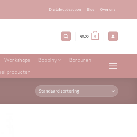
Digitale cadeaubon
Blog
Over ons
€
0,00
0
Workshops
Bobbiny
Borduren
eel producten