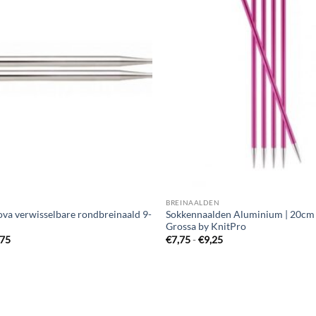
N
BREINAALDEN
ova verwisselbare rondbreinaald 9-
Sokkennaalden Aluminium | 20cm 
Grossa by KnitPro
Prijsklasse:
Prijsklasse:
,75
€
7,75
-
€
9,25
€9,25
€7,75
tot
tot
€13,75
€9,25