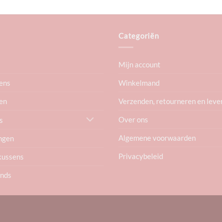
Categoriën
Mijn account
ens
Winkelmand
en
Verzenden, retourneren en leve
Over ons
s
Algemene voorwaarden
ngen
Privacybeleid
kussens
ends