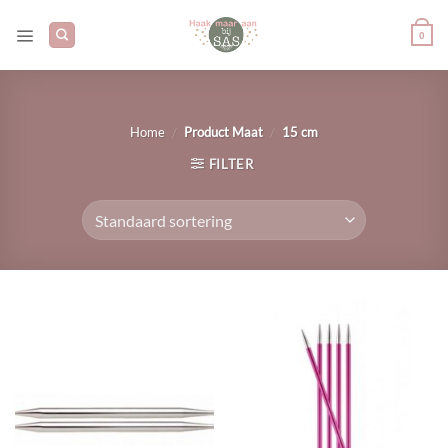
Ga
naar
0
inhoud
/
/
Home
Product Maat
15 cm
FILTER