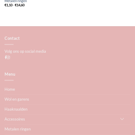
Metalen ringen
Prijsklasse:
€
1,10
-
€
14,60
€1,10
tot
€14,60
Contact
Volg ons op social media
Menu
Home
Wol en garens
Haaknaalden
Accessoires
Metalen ringen