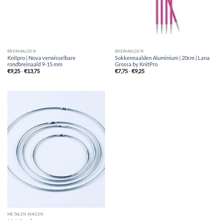
BREINAALDEN
BREINAALDEN
Knitpro | Nova verwisselbare
Sokkennaalden Aluminium | 20cm | Lana
rondbreinaald 9-15 mm
Grossa by KnitPro
Prijsklasse:
Prijsklasse:
€
9,25
-
€
13,75
€
7,75
-
€
9,25
€9,25
€7,75
tot
tot
€13,75
€9,25
METALEN RINGEN