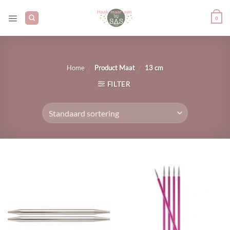
Ga
naar
0
inhoud
/
/
Home
Product Maat
13 cm
FILTER