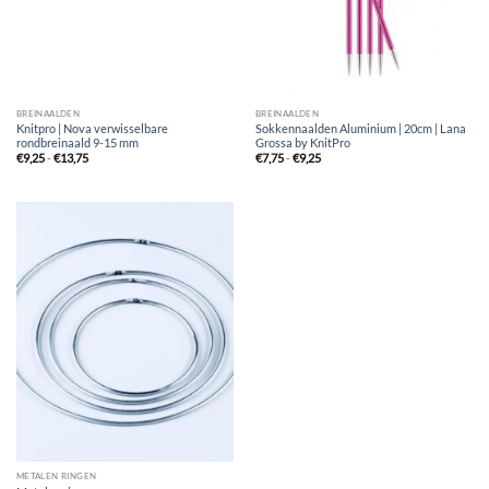
BREINAALDEN
BREINAALDEN
Knitpro | Nova verwisselbare
Sokkennaalden Aluminium | 20cm | Lana
rondbreinaald 9-15 mm
Grossa by KnitPro
Prijsklasse:
Prijsklasse:
€
9,25
-
€
13,75
€
7,75
-
€
9,25
€9,25
€7,75
tot
tot
€13,75
€9,25
METALEN RINGEN