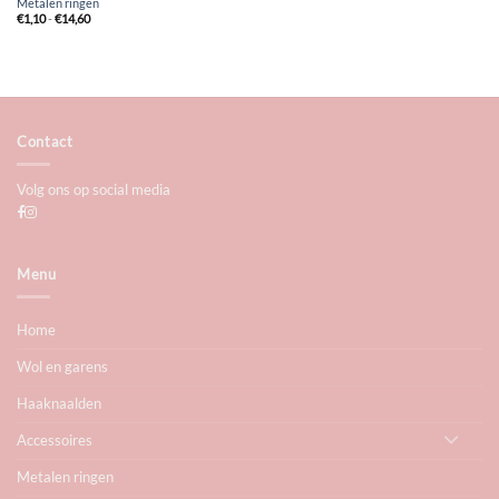
Metalen ringen
Prijsklasse:
€
1,10
-
€
14,60
€1,10
tot
€14,60
Contact
Volg ons op social media
Menu
Home
Wol en garens
Haaknaalden
Accessoires
Metalen ringen