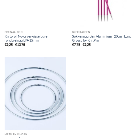
BREINAALDEN
BREINAALDEN
Knitpro | Nova verwisselbare
Sokkennaalden Aluminium | 20cm | Lana
rondbreinaald 9-15 mm
Grossa by KnitPro
Prijsklasse:
Prijsklasse:
€
9,25
-
€
13,75
€
7,75
-
€
9,25
€9,25
€7,75
tot
tot
€13,75
€9,25
METALEN RINGEN