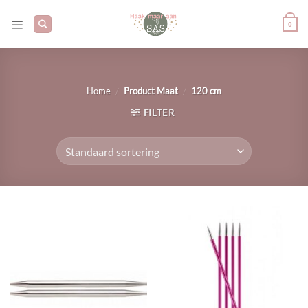
Ga
naar
0
inhoud
/
/
Home
Product Maat
120 cm
FILTER