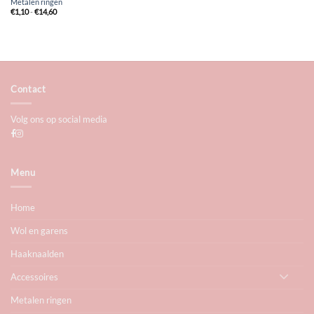
Metalen ringen
Prijsklasse:
€
1,10
-
€
14,60
€1,10
tot
€14,60
Contact
Volg ons op social media
Menu
Home
Wol en garens
Haaknaalden
Accessoires
Metalen ringen