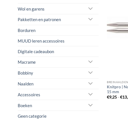
Wol en garens
Pakketten en patronen
Borduren
MUUD leren accessoires
Digitale cadeaubon
Macrame
Bobbiny
BREINAALDE
Naalden
Knitpro | N
15 mm
Accessoires
€
9,25
-
€
13
Boeken
Geen categorie