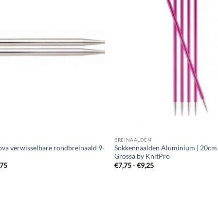
N
BREINAALDEN
ova verwisselbare rondbreinaald 9-
Sokkennaalden Aluminium | 20cm 
Grossa by KnitPro
Prijsklasse:
Prijsklasse:
,75
€
7,75
-
€
9,25
€9,25
€7,75
tot
tot
€13,75
€9,25