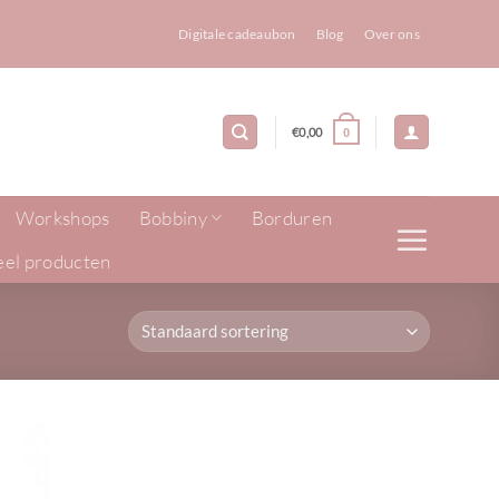
Digitale cadeaubon
Blog
Over ons
€
0,00
0
Workshops
Bobbiny
Borduren
eel producten