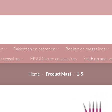
en
Pakketten en patronen
Boeken en magazines
Accessoires
MUUD leren accessoires
SALE op heel v
Home
/
Product Maat
/
1-5