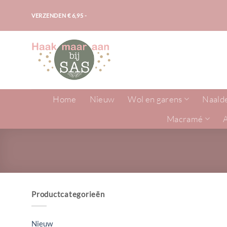
Ga
VERZENDEN € 6,95 -
naar
inhoud
Home
Nieuw
Wol en garens
Naald
Macramé
Productcategorieën
Nieuw