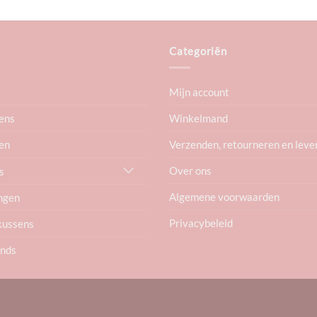
Categoriën
Mijn account
ens
Winkelmand
en
Verzenden, retourneren en leve
Over ons
s
Algemene voorwaarden
ngen
Privacybeleid
kussens
ends